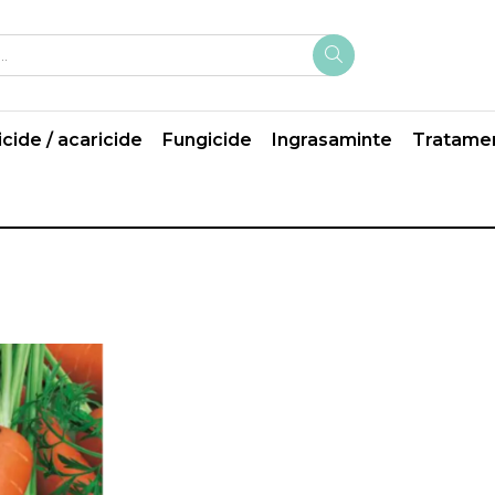
icide / acaricide
Fungicide
Ingrasaminte
Tratame