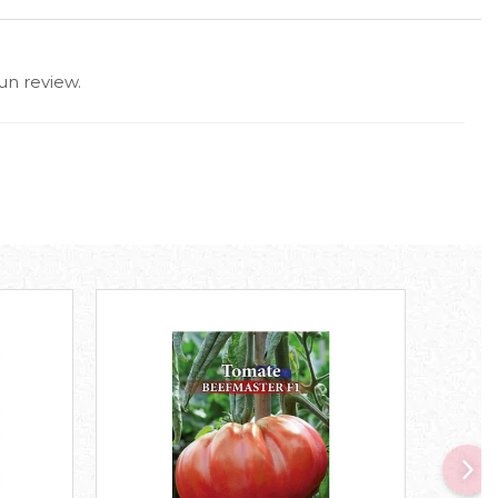
un review.
-30