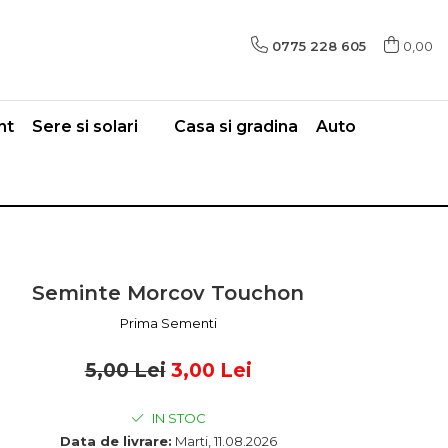
0775 228 605
0,00
nt
Sere si solari
Casa si gradina
Auto
Seminte Morcov Touchon
Prima Sementi
5,00 Lei
3,00 Lei
IN STOC
Data de livrare:
Marti, 11.08.2026