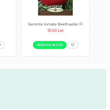
Seminte tomate Beefmaster F1
Semin
10,00 Lei
ADAUGA IN COS