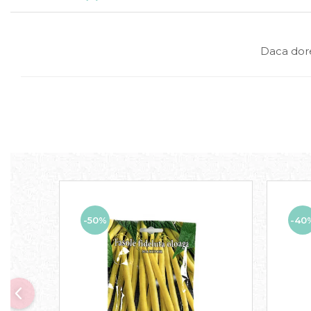
Daca dore
-50%
-40