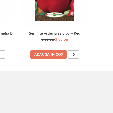
-40%
iglia Di
Seminte Ardei gras Blocky Red
Seminte 
5,00 Lei
3,00 Lei
ADAUGA IN COS
AD