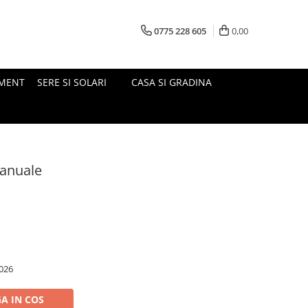
0775 228 605
0,00
MENT
SERE SI SOLARI
CASA SI GRADINA
 anuale
026
A IN COS