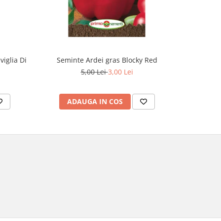
iglia Di
Seminte Ardei gras Blocky Red
Seminte 
5,00 Lei
3,00 Lei
ADAUGA IN COS
AD