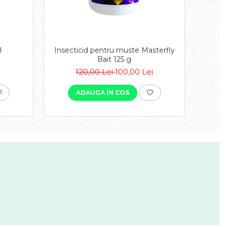
l
Insecticid pentru muste Masterfly
E
Bait 125 g
120,00 Lei
100,00 Lei
ADAUGA IN COS