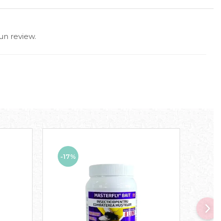
un review.
-17%
-17