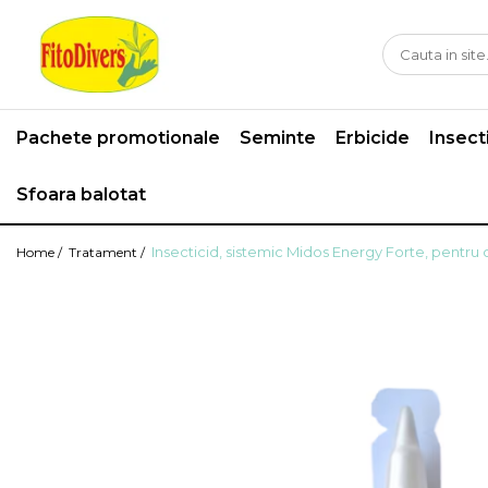
Pachete promotionale
Seminte
Erbicide
Insect
Sfoara balotat
Insecticid, sistemic Midos Energy Forte, pentru 
Home /
Tratament /