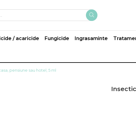
icide / acaricide
Fungicide
Ingrasaminte
Tratame
casa, pensiune sau hotel, 5 ml
Insecti