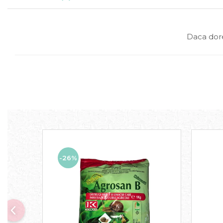
Daca dore
-26%