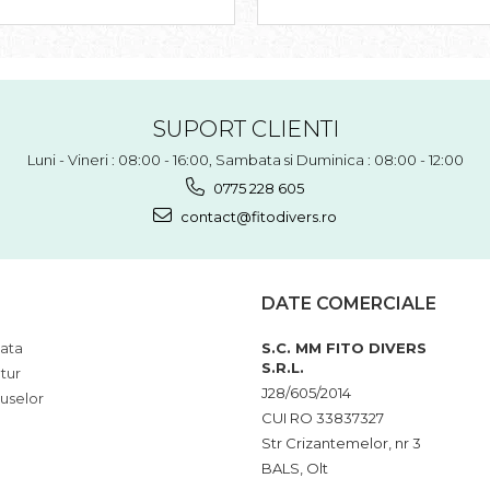
SUPORT CLIENTI
Luni - Vineri : 08:00 - 16:00, Sambata si Duminica : 08:00 - 12:00
0775 228 605
contact@fitodivers.ro
DATE COMERCIALE
ata
S.C. MM FITO DIVERS
S.R.L.
tur
J28/605/2014
uselor
CUI RO 33837327
Str Crizantemelor, nr 3
BALS, Olt