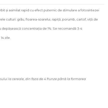
 şi asimilat rapid cu efect puternic de stimulare a fotosintezei
e culturi: grâu, floarea-soarelui, rapiţă, porumb, cartof, viţă de
e să nu depăşească concentraţia de 1%. Se recomandă 3-4
4 zile.
bului la cereale, din faza de 4 frunze până la formarea