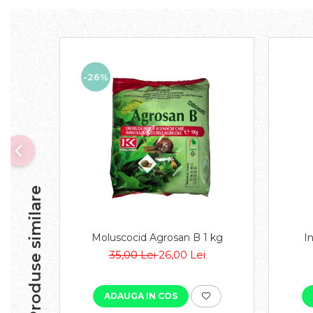
-26%
Produse similare
Moluscocid Agrosan B 1 kg
I
35,00 Lei
26,00 Lei
ADAUGA IN COS