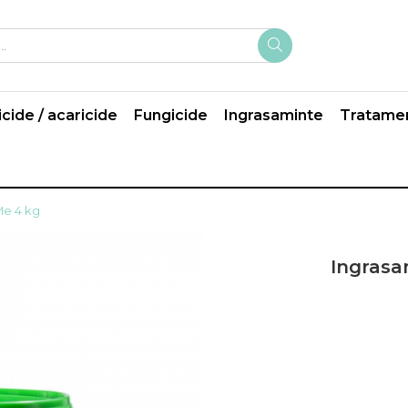
icide / acaricide
Fungicide
Ingrasaminte
Tratame
Me 4 kg
Ingrasam