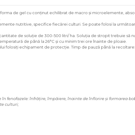
orma de gel cu conţinut echilibrat de macro şi microelemente, absorbit
.
nte nutritive, specifice fiecărei culturi. Se poate folosi la următoarel
e o cantitate de soluţie de 300-500 litri/ ha. Soluţia de stropit trebui
emperatură de până la 26°C şi cu minim trei ore înainte de ploaie.
 folosiţi echipament de protecţie. Timp de pauză până la recoltare: 1
 fenofazele: înfrăţire, împăiere, înainte de înflorire şi formarea bo
e culturi;