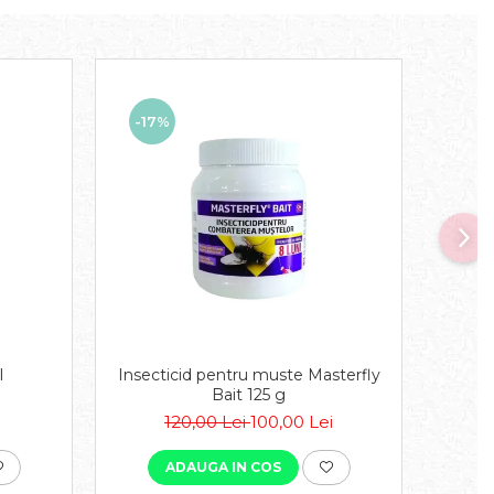
-17%
-17
l
Insecticid pentru muste Masterfly
E
Bait 125 g
120,00 Lei
100,00 Lei
ADAUGA IN COS