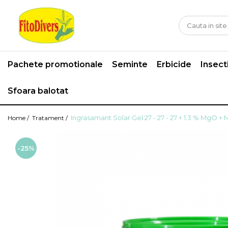
Pachete promotionale
Seminte
Erbicide
Insect
Sfoara balotat
Ingrasamant Solar Gel 27 - 27 - 27 + 1.3 % MgO + 
Home /
Tratament /
-25%