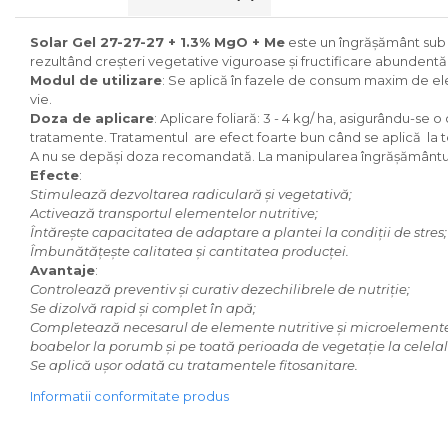
Solar Gel 27-27-27 + 1.3% MgO + Me
este un îngrăşământ sub f
rezultând creşteri vegetative viguroase şi fructificare abundentă
Modul de utilizare
: Se aplică în fazele de consum maxim de eleme
vie.
Doza de aplicare
: Aplicare foliară: 3 - 4 kg/ ha, asigurându-s
tratamente. Tratamentul are efect foarte bun când se aplică la t
A nu se depăşi doza recomandată. La manipularea îngrăşământului
Efecte
:
Stimulează dezvoltarea radiculară şi vegetativă;
Activează transportul elementelor nutritive;
Întăreşte capacitatea de adaptare a plantei la condiţii de stres;
Îmbunătăţeşte calitatea şi cantitatea producţei.
Avantaje
:
Controlează preventiv şi curativ dezechilibrele de nutriţie;
Se dizolvă rapid şi complet în apă;
Completează necesarul de elemente nutritive şi microelemente în
boabelor la porumb şi pe toată perioada de vegetaţie la celelalt
Se aplică uşor odată cu tratamentele fitosanitare.
Informatii conformitate produs